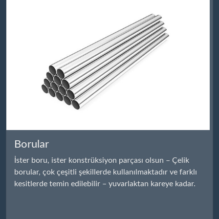
Borular
İster boru, ister konstrüksiyon parçası olsun – Çelik
borular, çok çeşitli şekillerde kullanılmaktadır ve farklı
kesitlerde temin edilebilir – yuvarlaktan kareye kadar.